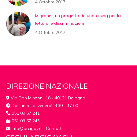
4 Ottobre 2017
Migranet, un progetto di fundraising per la
lotta alle discriminazioni
4 Ottobre 2017
DIREZIONE NAZIONALE
Via Don Minzoni, 18 - 40121 Bologna
Dal lunedì al venerdì, 9.30 – 17.00
051 09 57 241
051 09 57 243
info@arcigay.it
-
Contatti