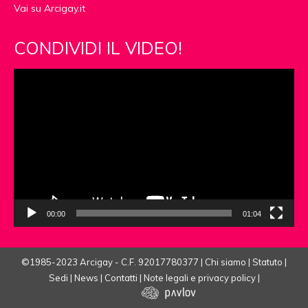
Vai su Arcigay.it
CONDIVIDI IL VIDEO!
Video
Player
00:00
01:04
©1985-2023 Arcigay - C.F. 92017780377 |
Chi siamo
|
Statuto
|
Sedi
|
News
|
Contatti
|
Note legali e privacy policy
|