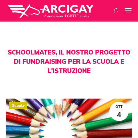
Ricerca:
SCHOOLMATES, IL NOSTRO PROGETTO
DI FUNDRAISING PER LA SCUOLA E
L’ISTRUZIONE
Scuola
OTT
4